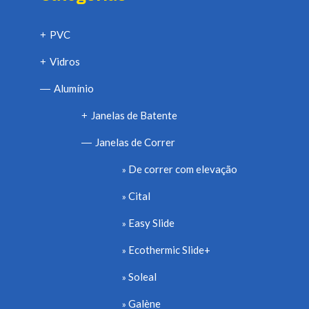
PVC
+
Vidros
+
Alumínio
—
Janelas de Batente
+
Janelas de Correr
—
De correr com elevação
Cital
Easy Slide
Ecothermic Slide+
Soleal
Galène