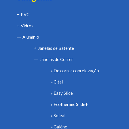
PVC
+
Vidros
+
Alumínio
—
Janelas de Batente
+
Janelas de Correr
—
De correr com elevação
Cital
Easy Slide
Ecothermic Slide+
Soleal
Galène