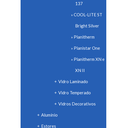
137
COOL-LITE ST
Bright Silver
Planitherm
Planistar One
Planitherm XN e
XN II
Vidro Laminado
+
Vidro Temperado
+
Vidros Decorativos
+
Alumínio
+
Estores
+