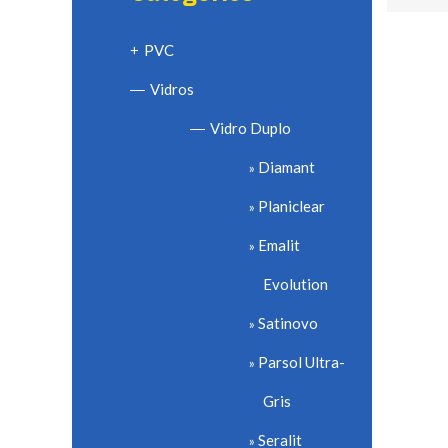
PVC
+
Vidros
—
Vidro Duplo
—
Diamant
Planiclear
Emalit
Evolution
Satinovo
Parsol Ultra-
Gris
Seralit