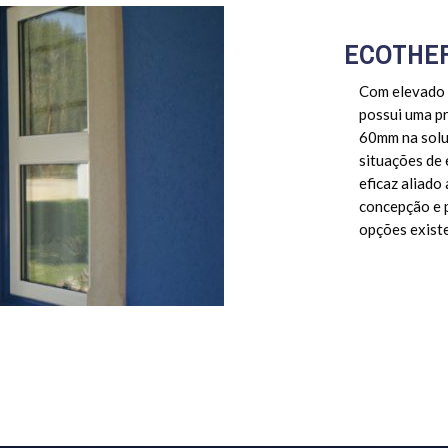
ECOTHER
Com elevado 
possui uma p
60mm na solu
situações de
eficaz aliado
concepção e 
opções exist