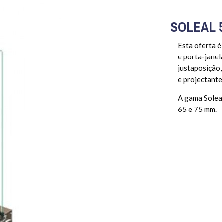
SOLEAL 
Esta oferta é
e porta-janel
justaposição, 
e projectante
A gama Soleal
65 e 75 mm.