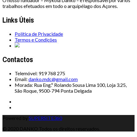
O nosso fundador – Mykola Danko – é responsável por vários
trabalhos efetuados em todo o arquipélago dos Açores.
Links Úteis
Política de Privacidade
Termos e Condições
Contactos
Telemóvel: 919 768 275
Email:
danko.mdc@gmail.com
Morada: Rua Eng.º Rolando Sousa Lima 100, Loja 3.25,
São Roque, 9500-794 Ponta Delgada
Powered by
SUPERSITE360
© 2020 DANKO Todos os direitos reservados.